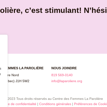
lière, c’est stimulant! N’hés
ES FEMMES LA PAROLIÈRE
NOUS JOINDRE
s
r
lvédère Nord
819 569-0140
 (Québec) J1H 5W2
info@laparoliere.org
© 2023 Tous droits réservés au Centre des Femmes La Parolière
litique de confidentialité
|
Conditions générales
|
Préférences de Cooki