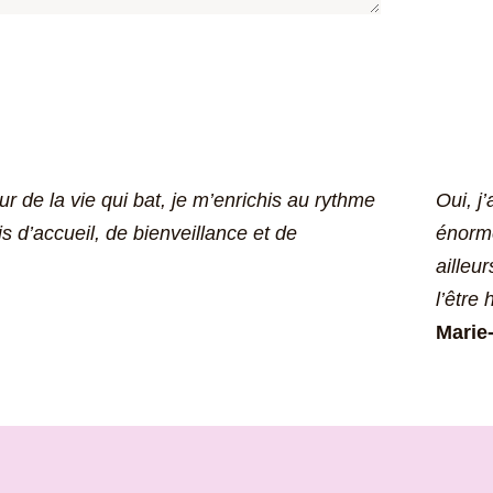
 de la vie qui bat, je m’enrichis au rythme
Oui, j
 d’accueil, de bienveillance et de
énormé
ailleu
l’être
Marie-