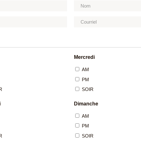
Mercredi
AM
PM
R
SOIR
i
Dimanche
AM
PM
R
SOIR